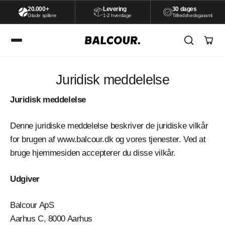
Videre
20.000+
Levering
30 dages
Glade spillere
1-2 hverdage
Tilfredshedsgaranti
til
indhold
Juridisk meddelelse
Juridisk meddelelse
Denne juridiske meddelelse beskriver de juridiske vilkår
for brugen af www.balcour.dk og vores tjenester. Ved at
bruge hjemmesiden accepterer du disse vilkår.
Udgiver
Balcour ApS
Aarhus C, 8000 Aarhus